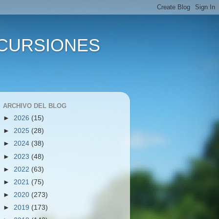
XCURSIONES
ARCHIVO DEL BLOG
►
2026
(15)
►
2025
(28)
►
2024
(38)
►
2023
(48)
►
2022
(63)
►
2021
(75)
►
2020
(273)
►
2019
(173)