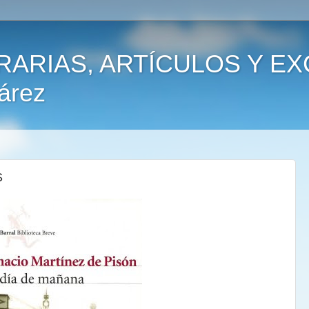
RARIAS, ARTÍCULOS Y E
árez
S