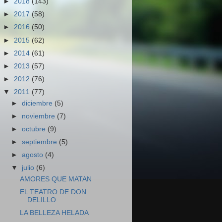
►
2018
(143)
►
2017
(58)
►
2016
(50)
►
2015
(62)
►
2014
(61)
►
2013
(57)
►
2012
(76)
▼
2011
(77)
►
diciembre
(5)
►
noviembre
(7)
►
octubre
(9)
►
septiembre
(5)
►
agosto
(4)
▼
julio
(6)
AMORES QUE MATAN
EL TEATRO DE DON
DELILLO
LA BELLEZA HELADA