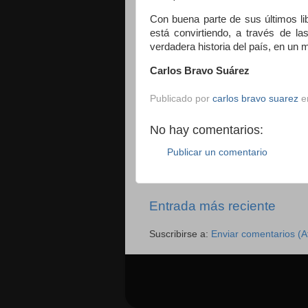
Con buena parte de sus últimos li
está convirtiendo, a través de la
verdadera historia del país, en un 
Carlos Bravo Suárez
Publicado por
carlos bravo suarez
e
No hay comentarios:
Publicar un comentario
Entrada más reciente
Suscribirse a:
Enviar comentarios (