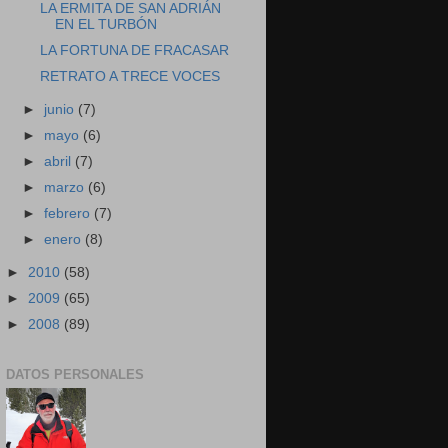
LA ERMITA DE SAN ADRIÁN
EN EL TURBÓN
LA FORTUNA DE FRACASAR
RETRATO A TRECE VOCES
►
junio
(7)
►
mayo
(6)
►
abril
(7)
►
marzo
(6)
►
febrero
(7)
►
enero
(8)
►
2010
(58)
►
2009
(65)
►
2008
(89)
DATOS PERSONALES