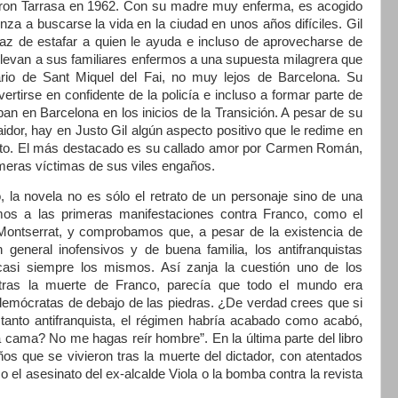
taron Tarrasa en 1962. Con su madre muy enferma, es acogido
nza a buscarse la vida en la ciudad en unos años difíciles. Gil
az de estafar a quien le ayuda e incluso de aprovecharse de
levan a sus familiares enfermos a una supuesta milagrera que
ario de Sant Miquel del Fai, no muy lejos de Barcelona. Su
ertirse en confidente de la policía e incluso a formar parte de
ban en Barcelona en los inicios de
la Transición. A
pesar de su
aidor, hay en Justo Gil algún aspecto positivo que le redime en
to. El más destacado es su callado amor por Carmen Román,
meras víctimas de sus viles engaños.
, la novela no es sólo el retrato de un personaje sino de una
mos a las primeras manifestaciones contra Franco, como el
Montserrat, y comprobamos que, a pesar de la existencia de
n general inofensivos y de buena familia, los antifranquistas
asi siempre los mismos. Así zanja la cuestión uno de los
 tras la muerte de Franco, parecía que todo el mundo era
 demócratas de debajo de las piedras. ¿De verdad crees que si
tanto antifranquista, el régimen habría acabado como acabó,
 cama? No me hagas reír hombre”. En la última parte del libro
años que se vivieron tras la muerte del dictador, con atentados
el asesinato del ex-alcalde Viola o la bomba contra la revista