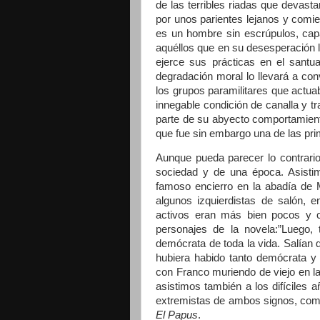
de las terribles riadas que devas
por unos parientes lejanos y comie
es un hombre sin escrúpulos, cap
aquéllos que en su
desesperación l
ejerce sus prácticas en el santu
degradación moral lo llevará a conv
los grupos paramilitares que actua
innegable condición de canalla y tr
parte de su abyecto comportamien
que fue sin embargo una de las pri
Aunque pueda parecer lo contrario
sociedad y de una época. Asisti
famoso encierro en la abadía de 
algunos izquierdistas de salón, e
activos eran más bien pocos y c
personajes de la novela:”Luego,
demócrata de toda la vida. Salían
hubiera habido tanto demócrata y 
con Franco muriendo de viejo en la
asistimos también a los difíciles 
extremistas de ambos signos, como 
El Papus
.