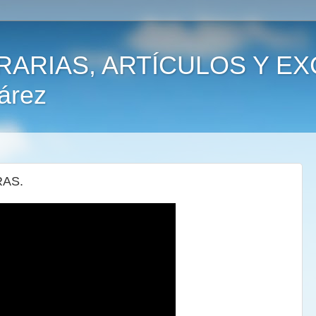
RARIAS, ARTÍCULOS Y E
árez
RAS.