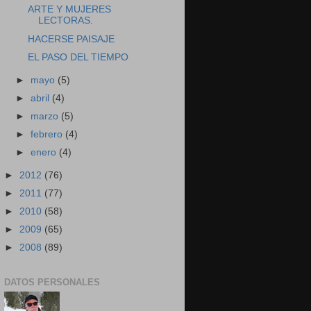
ARTE Y MUJERES
LECTORAS.
HACERSE PAISAJE
EL PASO DEL TIEMPO
►
mayo
(5)
►
abril
(4)
►
marzo
(5)
►
febrero
(4)
►
enero
(4)
►
2012
(76)
►
2011
(77)
►
2010
(58)
►
2009
(65)
►
2008
(89)
DATOS PERSONALES