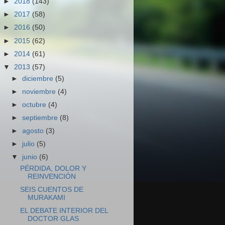
►
2018
(143)
►
2017
(58)
►
2016
(50)
►
2015
(62)
►
2014
(61)
▼
2013
(57)
►
diciembre
(5)
►
noviembre
(4)
►
octubre
(4)
►
septiembre
(8)
►
agosto
(3)
►
julio
(5)
▼
junio
(6)
PÉRDIDA, DOLOR Y
REINVENCIÓN
SEIS CUENTOS DE
MURAKAMI
EL DEBATE INTERIOR DEL
DOCTOR GLAS