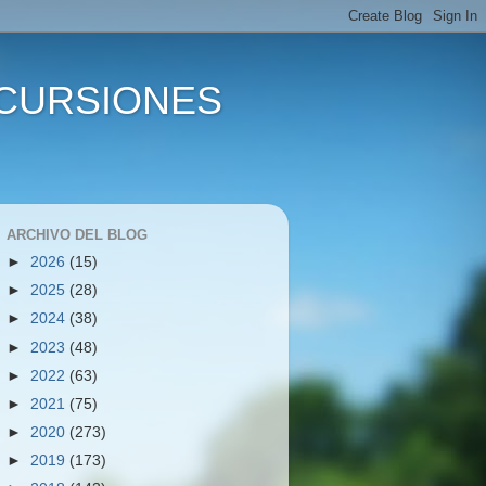
XCURSIONES
ARCHIVO DEL BLOG
►
2026
(15)
►
2025
(28)
►
2024
(38)
►
2023
(48)
►
2022
(63)
►
2021
(75)
►
2020
(273)
►
2019
(173)